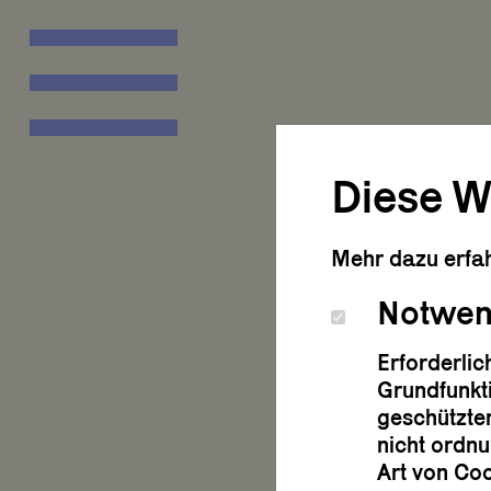
Diese W
Mehr dazu erfah
Notwen
Was i
Erforderli
Grundfunkt
geschützten
nicht ordnu
Art von Co