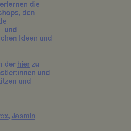
erlernen die
shops, den
de
- und
ischen Ideen und
on der
hier
zu
stler:innen und
tützen und
rox
,
Jasmin