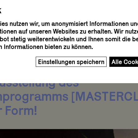
k
es nutzen wir, um anonymisiert Informationen und
tionen auf unseren Websites zu erhalten. Wir nut
ot stetig weiterentwickeln und Ihnen somit die 
n Informationen bieten zu können.
Einstellungen speichern
. Juli präsentiert das ZK
sstellung des
enprogramms [MASTERC
er Form!