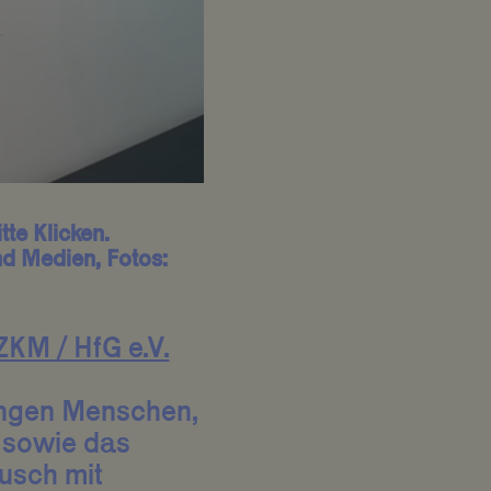
tte Klicken.
nd Medien, Fotos:
ZKM / HfG e.V.
jungen Menschen,
 sowie das
usch mit