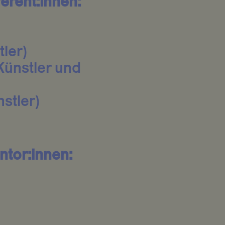
erent:innen:
tler)
Künstler und
stler)
tor:innen: