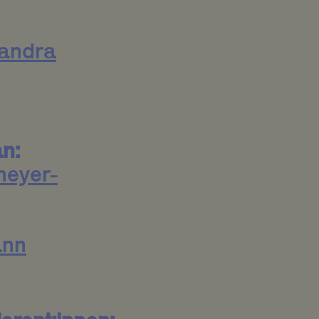
xandra
n:
meyer-
ann