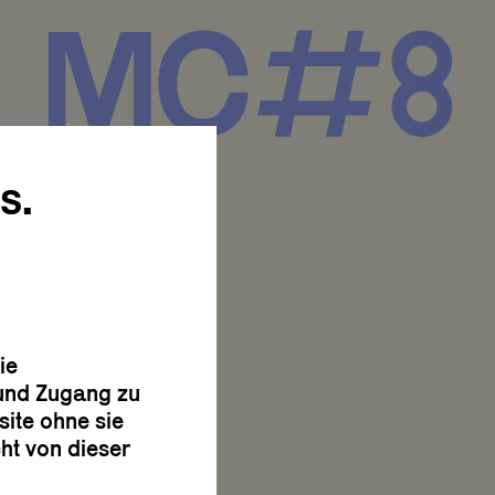
s.
LASS]?
ie
 und Zugang zu
site ohne sie
ht von dieser